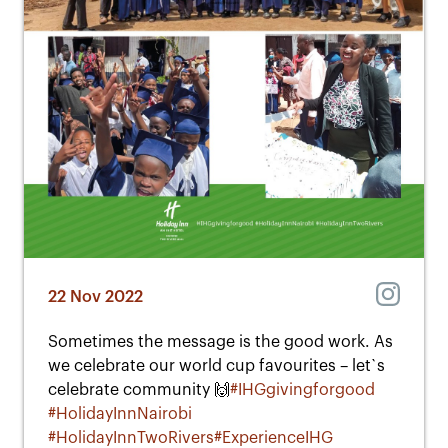
22 Nov 2022
Sometimes the message is the good work. As
we celebrate our world cup favourites – let`s
celebrate community 🙌
#IHGgivingforgood
#HolidayInnNairobi
#HolidayInnTwoRivers#ExperienceIHG