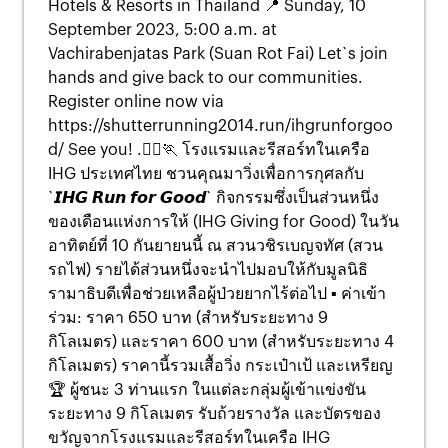
Hotels & Resorts in Thailand 📍 Sunday, 10
September 2023, 5:00 a.m. at
Vachirabenjatas Park (Suan Rot Fai) Let`s join
hands and give back to our communities.
Register online now via
https://shutterrunning2014.run/ihgrunforgoo
d/ See you! .🏃‍♀️🏃 โรงแรมและรีสอร์ทในเครือ
IHG ประเทศไทย ชวนคุณมาวิ่งเพื่อการกุศลกับ
`𝙄𝙃𝙂 𝙍𝙪𝙣 𝙛𝙤𝙧 𝙂𝙤𝙤𝙙` กิจกรรมซึ่งเป็นส่วนหนึ่ง
ของเดือนแห่งการให้ (IHG Giving for Good) ในวัน
อาทิตย์ที่ 10 กันยายนนี้ ณ สวนวชิรเบญจทัศ (สวน
รถไฟ) รายได้ส่วนหนึ่งจะนำไปมอบให้กับมูลนิธิ
รามาธิบดีเพื่อช่วยเหลือผู้ป่วยยากไร้ต่อไป ▪️ ค่าเข้า
ร่วม: ราคา 650 บาท (สำหรับระยะทาง 9
กิโลเมตร) และราคา 600 บาท (สำหรับระยะทาง 4
กิโลเมตร) ราคานี้รวมเสื้อวิ่ง กระเป๋าเป้ และเหรียญ
🏆 ผู้ชนะ 3 ท่านแรก ในแต่ละกลุ่มผู้เข้าแข่งขัน
ระยะทาง 9 กิโลเมตร รับถ้วยรางวัล และบัตรของ
ขวัญจากโรงแรมและรีสอร์ทในเครือ IHG