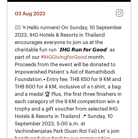
03 Aug 2023
🏃‍♀️ 🏃Hello runners! On Sunday, 10 September
2023, IHG Hotels & Resorts in Thailand
encourages everyone to join us at the
charitable fun run `𝙄𝙃𝙂 𝙍𝙪𝙣 𝙛𝙤𝙧 𝙂𝙤𝙤𝙙` as
part of our
#IHGGivingforGood
month.
Proceeds from the event will be donated to
Impoverished Patient`s Aid of Ramathibodi
Foundation.▪️ Entry fee: THB 650 for 9 KM and
THB 600 for 4 KM, inclusive of a t-shirt, a bag
and a medal 🏆 Plus, the first three finishers in
each category of the 9 KM competition win a
trophy and a gift voucher from selected IHG
Hotels & Resorts in Thailand 📍 Sunday, 10
September 2023, 5:00 a.m. at
Vachirabenjatas Park (Suan Rot Fai) Let`s join