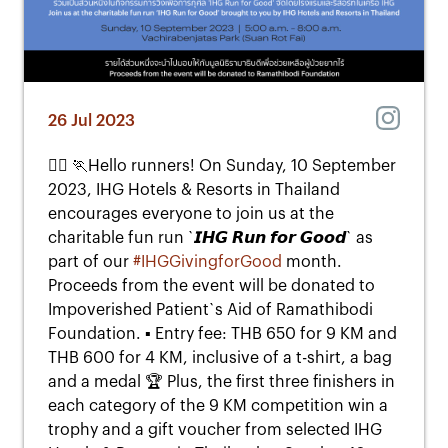
26 Jul 2023
🏃‍♀️ 🏃Hello runners! On Sunday, 10 September
2023, IHG Hotels & Resorts in Thailand
encourages everyone to join us at the
charitable fun run `𝙄𝙃𝙂 𝙍𝙪𝙣 𝙛𝙤𝙧 𝙂𝙤𝙤𝙙` as
part of our
#IHGGivingforGood
month.
Proceeds from the event will be donated to
Impoverished Patient`s Aid of Ramathibodi
Foundation. ▪️ Entry fee: THB 650 for 9 KM and
THB 600 for 4 KM, inclusive of a t-shirt, a bag
and a medal 🏆 Plus, the first three finishers in
each category of the 9 KM competition win a
trophy and a gift voucher from selected IHG