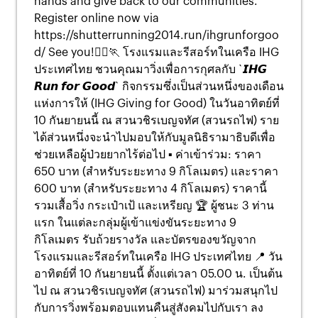
hands and give back to our communities.
Register online now via
https://shutterrunning2014.run/ihgrunforgoo
d/ See you!🏃‍♀️🏃 โรงแรมและรีสอร์ทในเครือ IHG
ประเทศไทย ชวนคุณมาวิ่งเพื่อการกุศลกับ `𝙄𝙃𝙂
𝙍𝙪𝙣 𝙛𝙤𝙧 𝙂𝙤𝙤𝙙` กิจกรรมซึ่งเป็นส่วนหนึ่งของเดือน
แห่งการให้ (IHG Giving for Good) ในวันอาทิตย์ที่
10 กันยายนนี้ ณ สวนวชิรเบญจทัศ (สวนรถไฟ) ราย
ได้ส่วนหนึ่งจะนำไปมอบให้กับมูลนิธิรามาธิบดีเพื่อ
ช่วยเหลือผู้ป่วยยากไร้ต่อไป ▪️ ค่าเข้าร่วม: ราคา
650 บาท (สำหรับระยะทาง 9 กิโลเมตร) และราคา
600 บาท (สำหรับระยะทาง 4 กิโลเมตร) ราคานี้
รวมเสื้อวิ่ง กระเป๋าเป้ และเหรียญ 🏆 ผู้ชนะ 3 ท่าน
แรก ในแต่ละกลุ่มผู้เข้าแข่งขันระยะทาง 9
กิโลเมตร รับถ้วยรางวัล และบัตรของขวัญจาก
โรงแรมและรีสอร์ทในเครือ IHG ประเทศไทย 📍 วัน
อาทิตย์ที่ 10 กันยายนนี้ ตั้งแต่เวลา 05.00 น. เป็นต้น
ไป ณ สวนวชิรเบญจทัศ (สวนรถไฟ) มาร่วมสนุกไป
กับการวิ่งพร้อมตอบแทนคืนสู่สังคมไปกับเรา ลง